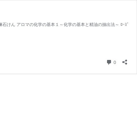
石けん アロマの化学の基本１～化学の基本と精油の抽出法～ ﾛｰｽﾞ
条评论
0