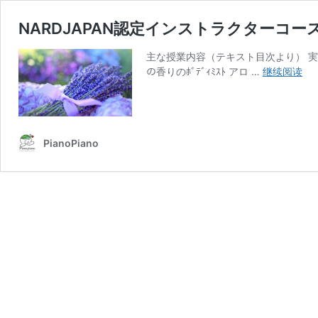
NARDJAPAN認定インストラクターコー
主な授業内容（テキスト目次より） 実
NA
の香りのﾎﾞﾃﾞｨﾐｽﾄ アロ …
继续阅读
認
定
イ
ン
PianoPiano
ス
ト
ラ
ク
タ
ー
コ
ー
詳
細