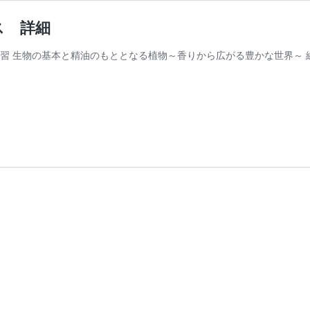
ス 詳細
習 生物の基本と精油のもととなる植物～香りから広がる豊かな世界～ 練
RDJAPAN
ス